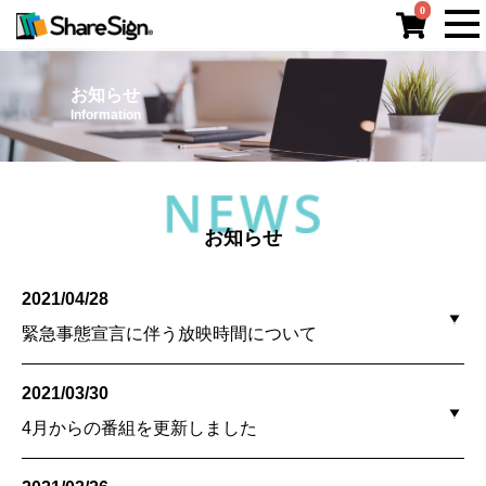
0
新規会員登録
ログイン
お知らせ
Information
配信プラン
の購入
配信プラン説明
ご利用ガイド
コンテンツの
作り方
お知らせ
シェアサイン®とは
お知らせ
2021/04/28
特定商取引法に
関する表記
運営会社
緊急事態宣言に伴う放映時間について
プライバシー
ポリシー
ご利用規約
2021/03/30
042-673-6640
お問い合わせ
4月からの番組を更新しました